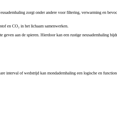
 Neusademhaling zorgt onder andere voor filtering, verwarming en bevo
rstof en CO₂ in het lichaam samenwerken.
 te geven aan de spieren. Hierdoor kan een rustige neusademhaling bijdr
 zware interval of wedstrijd kan mondademhaling een logische en functione