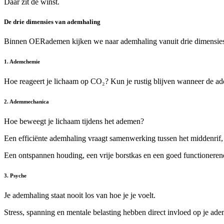
Daar zit de winst.
De drie dimensies van ademhaling
Binnen OERademen kijken we naar ademhaling vanuit drie dimensies
1. Ademchemie
Hoe reageert je lichaam op CO₂? Kun je rustig blijven wanneer de ade
2. Ademmechanica
Hoe beweegt je lichaam tijdens het ademen?
Een efficiënte ademhaling vraagt samenwerking tussen het middenrif, de
Een ontspannen houding, een vrije borstkas en een goed functioneren
3. Psyche
Je ademhaling staat nooit los van hoe je je voelt.
Stress, spanning en mentale belasting hebben direct invloed op je ade