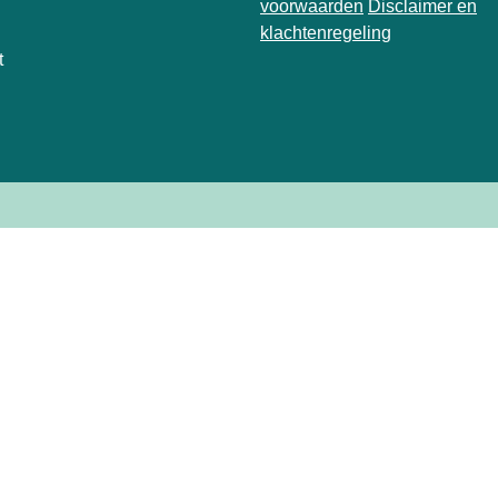
voorwaarden
Disclaimer en
klachtenregeling
t